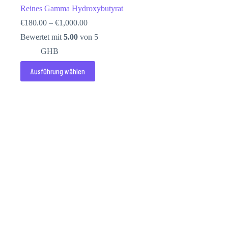
Reines Gamma Hydroxybutyrat
Preisspanne:
€
180.00
–
€
1,000.00
€180.00
Bewertet mit
5.00
von 5
bis
€1,000.00
GHB
Dieses
Ausführung wählen
Produkt
weist
mehrere
Varianten
auf.
Die
Optionen
können
auf
der
Produktseite
gewählt
werden