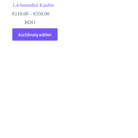
1,4-butandiol Kaufen
Preisspanne:
€
110.00
–
€
550.00
€110.00
BDO
bis
€550.00
Dieses
Ausführung wählen
Produkt
weist
mehrere
Varianten
auf.
Die
Optionen
können
auf
der
Produktseite
gewählt
werden