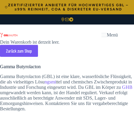
ZERTIFIZIERTER ANBIETER FÜR HOCHWERTIGES GBL –
≥99% REINHEIT, COA & DISKRETER EU-VERSAND
Zum
Inhalt
Menü
springen
Dein Warenkorb ist derzeit leer.
Zurück zum Shop
Gamma Butyrolacton
Gamma Butyrolacton (GBL) ist eine klare, wasserlösliche Flüssigkeit,
die als vielseitiges Lösu
ngsmi
ttel und chemisches Zwischenprodukt in
Industrie und Forschung eingesetzt wird. Da GBL im Körper zu
GHB
umgewandelt werden kann, ist der Handel reguliert. Verkauf erfolgt
ausschließlich an berechtigte Anwender mit SDS, Lager- und
Entsorgungshinweisen. Kontaktieren Sie uns für vergabeberechtigte
Bestellungen.